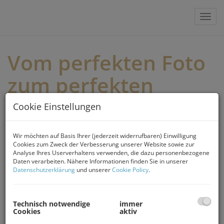
Navi
Vom perfekten Foto
zum perfekten
Zuhause – jetzt zum
Cookie Einstellungen
Nachhören auf
Wir möchten auf Basis Ihrer (jederzeit widerrufbaren) Einwilligung
Radio Agora
Cookies zum Zweck der Verbesserung unserer Website sowie zur
Analyse Ihres Userverhaltens verwenden, die dazu personenbezogene
Daten verarbeiten. Nähere Informationen finden Sie in unserer
Datenschutzerklärung
und unserer
Cookie Policy
.
06.05.2026, 22:16
Wir durften kürzlich zu Gast bei der Sendung „Glücksradio
Moosburg“ auf Radio Agora sein – und die Sendung kann ab
Technisch notwendige
immer
sofort online nachgehört werden.
Cookies
aktiv