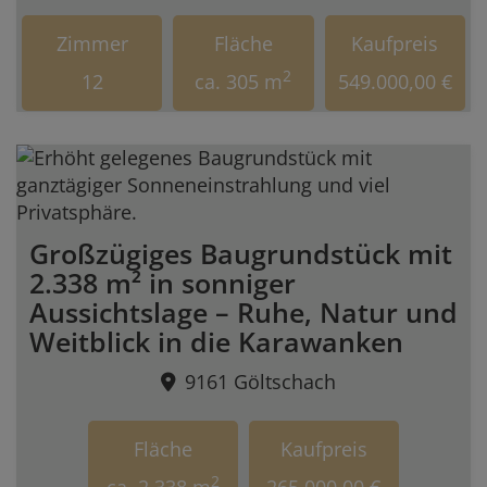
Zimmer
Fläche
Kaufpreis
2
12
ca. 305 m
549.000,00 €
Großzügiges Baugrundstück mit
2.338 m² in sonniger
Aussichtslage – Ruhe, Natur und
Weitblick in die Karawanken
9161 Göltschach
Fläche
Kaufpreis
2