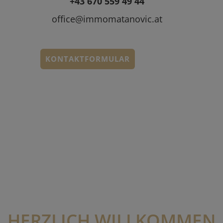
+
43 670 5
59 49 44
o
ffice@immomatanovic.at
KONTAKTFORMULAR
HERZLICH WILLKOMMEN