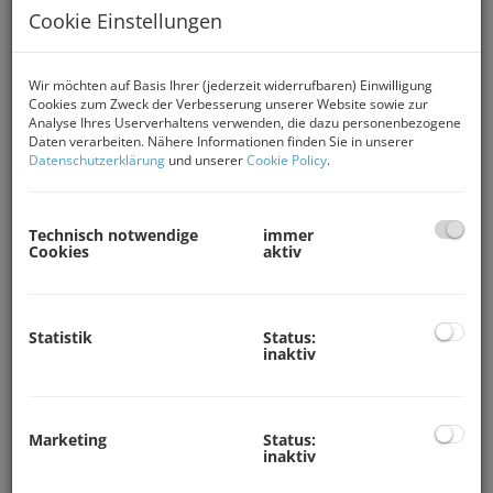
Methoden und kreative Lösungen mit einem
Cookie Einstellungen
feinen Gespür für Wohnräume und Menschen,
die zueinander passen.
Wir möchten auf Basis Ihrer (jederzeit widerrufbaren) Einwilligung
Als erfahrene Immobilienexperten führen wir Sie
Cookies zum Zweck der Verbesserung unserer Website sowie zur
Analyse Ihres Userverhaltens verwenden, die dazu personenbezogene
persönlich, professionell und mit klarer Strategie
Daten verarbeiten. Nähere Informationen finden Sie in unserer
durch den gesamten Verkaufsprozess.
Datenschutzerklärung
und unserer
Cookie Policy
.
Dražen und Sandra Matanović
Technisch notwendige
immer
Cookies
aktiv
Statistik
Status:
inaktiv
Marketing
Status:
inaktiv