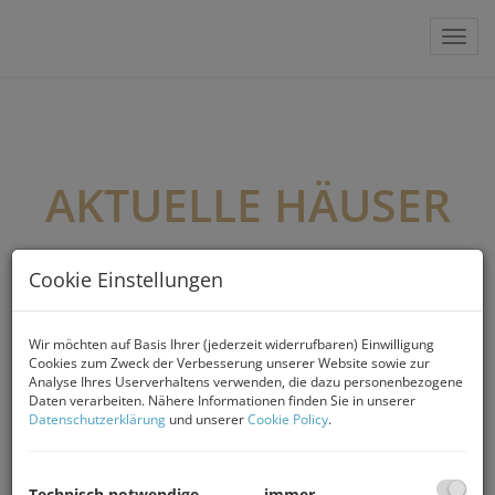
Navi
AKTUELLE HÄUSER
Cookie Einstellungen
Wir möchten auf Basis Ihrer (jederzeit widerrufbaren) Einwilligung
Cookies zum Zweck der Verbesserung unserer Website sowie zur
Analyse Ihres Userverhaltens verwenden, die dazu personenbezogene
Daten verarbeiten. Nähere Informationen finden Sie in unserer
Datenschutzerklärung
und unserer
Cookie Policy
.
Technisch notwendige
immer