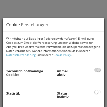
Cookie Einstellungen
Wir möchten auf Basis Ihrer (jederzeit widerrufbaren) Einwilligung
Cookies zum Zweck der Verbesserung unserer Website sowie zur
Analyse Ihres Userverhaltens verwenden, die dazu personenbezogene
Daten verarbeiten. Nähere Informationen finden Sie in unserer
Gewerbeobjekt Kärnten, Büroräumlichkeiten Kärnten
Datenschutzerklärung
und unserer
Cookie Policy
.
Beschreibung
Technisch notwendige
immer
Cookies
aktiv
Coming Soon – Neue
Immobilien in Vorbereitung
Statistik
Status:
inaktiv
Unser Immobilienportfolio befindet sich im stetigen
Aufbau und wächst laufend. In Kürze finden Sie hier