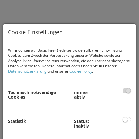
Cookie Einstellungen
Wir möchten auf Basis Ihrer (jederzeit widerrufbaren) Einwilligung
Cookies zum Zweck der Verbesserung unserer Website sowie zur
Analyse Ihres Userverhaltens verwenden, die dazu personenbezogene
Daten verarbeiten. Nähere Informationen finden Sie in unserer
Gewerbeobjekt Kärnten, Büroräumlichkeiten Kärnten
Datenschutzerklärung
und unserer
Cookie Policy
.
Beschreibung
Technisch notwendige
immer
Cookies
aktiv
Coming Soon – Neue
Immobilien in Vorbereitung
Statistik
Status:
inaktiv
Unser Immobilienportfolio befindet sich im stetigen
Aufbau und wächst laufend. In Kürze finden Sie hier