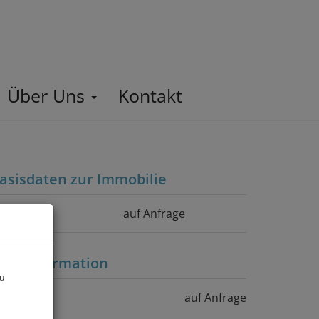
Über Uns
Kontakt
asisdaten zur Immobilie
aufpreis
auf Anfrage
reisinformation
zu
aufpreis:
auf Anfrage