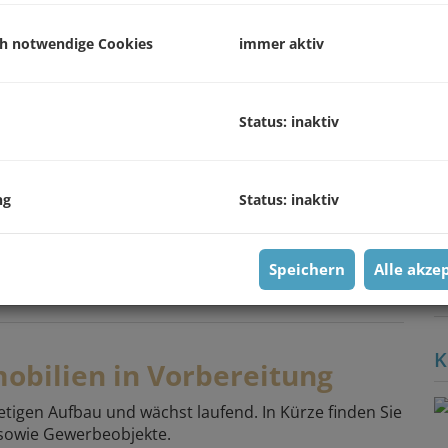
P
G
ch notwendige Cookies
immer aktiv
G
Status: inaktiv
B
ng
Status: inaktiv
O
V
O
K
Speichern
Alle akze
N
K
obilien in Vorbereitung
etigen Aufbau und wächst laufend. In Kürze finden Sie
sowie Gewerbeobjekte.