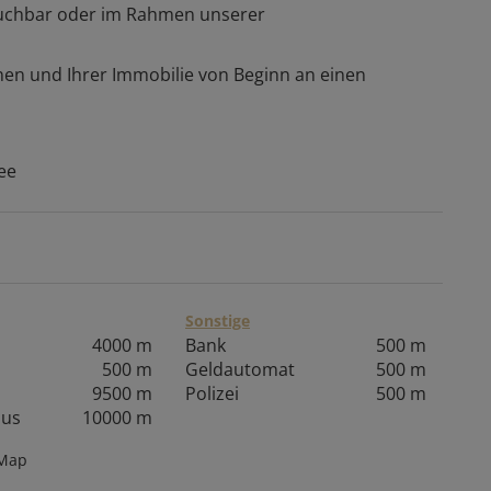
buchbar oder im Rahmen unserer
nen und Ihrer Immobilie von Beginn an einen
ee
Sonstige
4000 m
Bank
500 m
500 m
Geldautomat
500 m
9500 m
Polizei
500 m
aus
10000 m
tMap