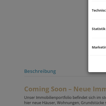
Technis
Statistik
Marketi
Beschreibung
Coming Soon – Neue Imm
Unser Immobilienportfolio befindet sich im st
hier neue Häuser, Wohnungen, Grundstücke 