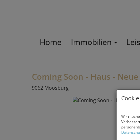
Home
Immobilien
Lei
Coming Soon - Haus - Neue
9062 Moosburg
Cookie
Wir möchte
Verbesseru
personenbe
Datenschu