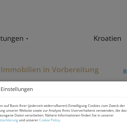
stungen
Home
Kroatien
 Immobilien in Vorbereitung
B
K
 Einstellungen
P
n auf Basis Ihrer (jederzeit widerrufbaren) Einwilligung Cookies zum Zweck der
ng unserer Website sowie zur Analyse Ihres Userverhaltens verwenden, die da
zogene Daten verarbeiten. Nähere Informationen finden Sie in unserer
K
tzerklärung
und unserer
Cookie Policy
.