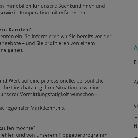
den Immobilien für unsere Suchkundinnen und
owie in Kooperation mit erfahrenen
e in Kärnten?
nten ein. So informieren wir Sie bereits vor der
nangebote – und Sie profitieren von einem
A
ine gehen.
E
d Wert auf eine professionelle, persönliche
A
iche Einschätzung Ihrer Situation bzw. eine
nserer Vermittlungstätigkeit wünschen –
V
mit regionaler Marktkenntnis.
N
rkaufen möchte?
mpfehlen und von unserem Tippgeberprogramm