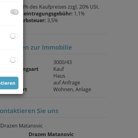
rovision:
3% des Kaufpreises zzgl. 20% USt.
rundbucheintragungsgebühr:
1,1%
runderwerbsteuer:
3,5%
asisdaten zur Immobilie
bjektnr.
3000/43
ermarktungsart
Kauf
bjektart
Haus
aufpreis
auf Anfrage
ptieren
utzungsart
Wohnen
Anlage
ontaktieren Sie uns
Drazen Matanovic