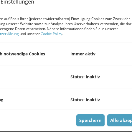
 Einstellungen
P
V
n auf Basis Ihrer (jederzeit widerrufbaren) Einwilligung Cookies zum Zweck der
ng unserer Website sowie zur Analyse Ihres Userverhaltens verwenden, die da
b
zogene Daten verarbeiten. Nähere Informationen finden Sie in unserer
B
tzerklärung
und unserer
Cookie Policy
.
G
G
ch notwendige Cookies
immer aktiv
B
Status: inaktiv
O
V
O
ng
Status: inaktiv
Weitblick auf d
K
N
F
Speichern
Alle akze
G