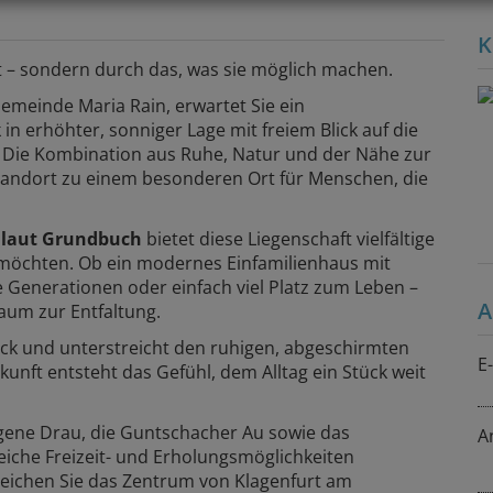
K
 – sondern durch das, was sie möglich machen.
Gemeinde Maria Rain, erwartet Sie ein
 erhöhter, sonniger Lage mit freiem Blick auf die
 Die Kombination aus Ruhe, Natur und der Nähe zur
tandort zu einem besonderen Ort für Menschen, die
² laut Grundbuch
bietet diese Liegenschaft vielfältige
n möchten. Ob ein modernes Einfamilienhaus mit
 Generationen oder einfach viel Platz zum Leben –
A
um zur Entfaltung.
ück und unterstreicht den ruhigen, abgeschirmten
E
kunft entsteht das Gefühl, dem Alltag ein Stück weit
ene Drau, die Guntschacher Au sowie das
A
iche Freizeit- und Erholungsmöglichkeiten
rreichen Sie das Zentrum von Klagenfurt am