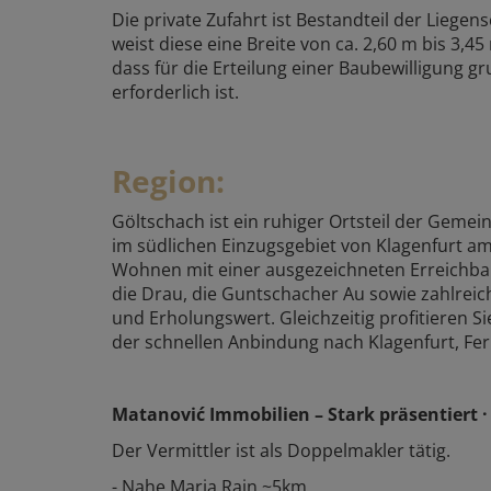
Die private Zufahrt ist Bestandteil der Lieg
weist diese eine Breite von ca. 2,60 m bis 3,4
dass für die Erteilung einer Baubewilligung g
erforderlich ist.
Region:
Göltschach ist ein ruhiger Ortsteil der Geme
im südlichen Einzugsgebiet von Klagenfurt a
Wohnen mit einer ausgezeichneten Erreichba
die Drau, die Guntschacher Au sowie zahlrei
und Erholungswert. Gleichzeitig profitieren Si
der schnellen Anbindung nach Klagenfurt, Fe
Matanović Immobilien – Stark präsentiert · 
Der Vermittler ist als Doppelmakler tätig.
- Nahe Maria Rain ~5km