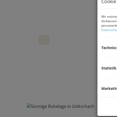
Cookie
Wir möchte
Verbesseru
personenbe
Datenschu
Technis
Statistik
Marketi
Sonnige Ruhelage in Göltschach