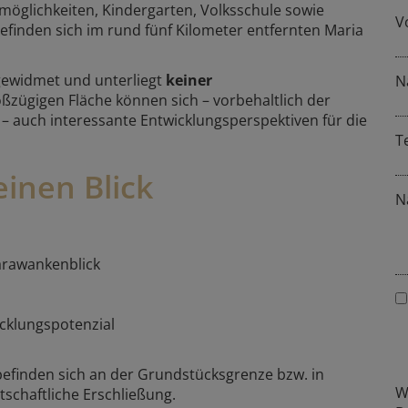
möglichkeiten, Kindergarten, Volksschule sowie
V
efinden sich im rund fünf Kilometer entfernten Maria
ewidmet und unterliegt
keiner
N
oßzügigen Fläche können sich – vorbehaltlich der
 auch interessante Entwicklungsperspektiven für die
T
inen Blick
N
arawankenblick
cklungspotenzial
befinden sich an der Grundstücksgrenze bzw. in
W
schaftliche Erschließung.