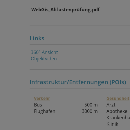
WebGis_Altlastenprüfung.pdf
Links
360° Ansicht
Objektvideo
Infrastruktur/Entfernungen (POIs)
Verkehr
Gesundheit
Bus
500 m
Arzt
Flughafen
3000 m
Apotheke
Krankenh
Klinik