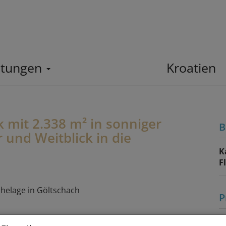
stungen
Home
Kroatien
 mit 2.338 m² in sonniger
B
 und Weitblick in die
K
F
P
K