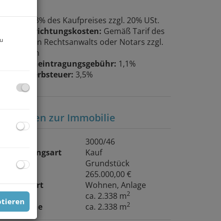
rovision:
3% des Kaufpreises zzgl. 20% USt.
ertragserrichtungskosten:
Gemäß Tarif des
zu
eauftragten Rechtsanwalts oder Notars zzgl.
arauslagen
rundbucheintragungsgebühr:
1,1%
runderwerbsteuer:
3,5%
asisdaten zur Immobilie
bjektnr.
3000/46
ermarktungsart
Kauf
bjektart
Grundstück
ie Karawanken
aufpreis
265.000,00 €
utzungsart
Wohnen
Anlage
2
läche
ca. 2.338 m
ptieren
2
rundfläche
ca. 2.338 m