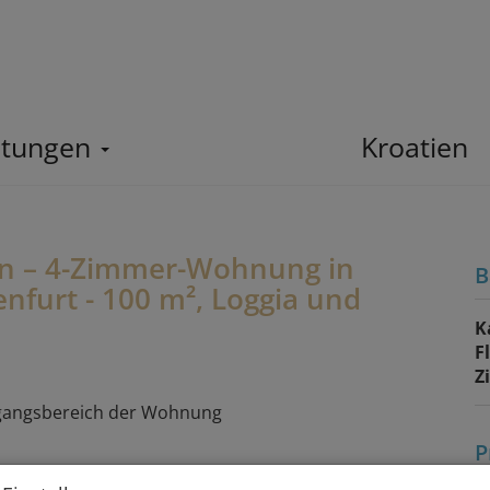
stungen
Home
Kroatien
en – 4-Zimmer-Wohnung in
B
nfurt - 100 m², Loggia und
K
F
Z
P