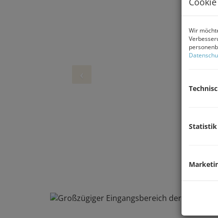
Cookie
Wir möchte
Verbesseru
personenbe
Datenschu
Technis
Statistik
Marketi
r Eingangsbereich der Wohnung