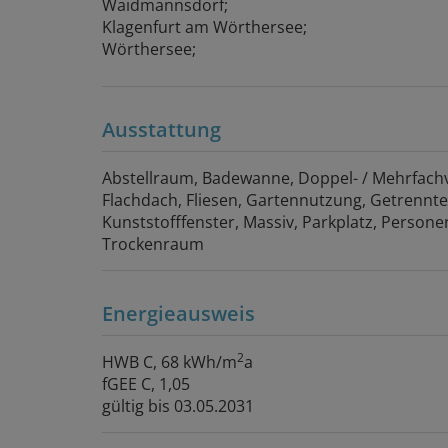
Waidmannsdorf;
Klagenfurt am Wörthersee;
Wörthersee;
Ausstattung
Abstellraum
Badewanne
Doppel- / Mehrfach
Flachdach
Fliesen
Gartennutzung
Getrennte
Kunststofffenster
Massiv
Parkplatz
Persone
Trockenraum
Energieausweis
2
HWB
C, 68 kWh/m
a
fGEE
C, 1,05
gültig bis
03.05.2031