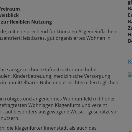
g
B
 Freiraum
E
eitblick
B
) zur flexiblen Nutzung
Z
ide, mit entsprechend funktionalen Allgemeinflächen
H
zentriert: leistbares, gut organisiertes Wohnen in
B
K
hre ausgezeichnete Infrastruktur und hohe
Schulen, Kinderbetreuung, medizinische Versorgung
h in unmittelbarer Nähe und erleichtern den täglichen
il ein ruhiges und angenehmes Wohnumfeld mit hoher
gefragtesten Wohnlagen Klagenfurts und vereint
rt auf besonders ausgewogene Weise – geschätzt vor
nnutzern.
l die Klagenfurter Innenstadt als auch das