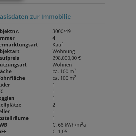
asisdaten zur Immobilie
bjektnr.
3000/49
immer
4
ermarktungsart
Kauf
bjektart
Wohnung
aufpreis
298.000,00 €
utzungsart
Wohnen
2
läche
ca. 100 m
2
ohnfläche
ca. 100 m
äder
1
C
1
oggien
1
tellplätze
2
eller
1
bstellräume
1
2
WB
C, 68 kWh/m
a
GEE
C, 1,05