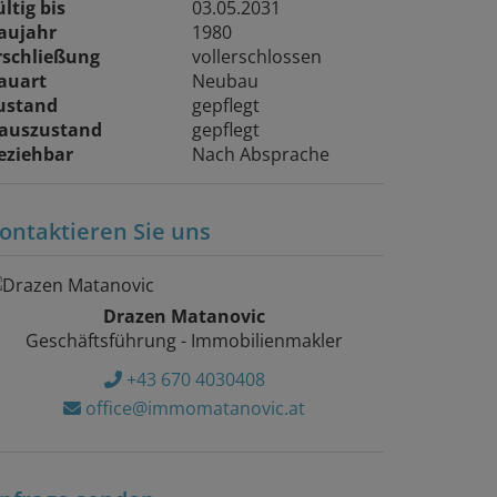
ültig bis
03.05.2031
aujahr
1980
rschließung
vollerschlossen
auart
Neubau
ustand
gepflegt
auszustand
gepflegt
eziehbar
Nach Absprache
ontaktieren Sie uns
Drazen Matanovic
Geschäftsführung - Immobilienmakler
+43 670 4030408
office@immomatanovic.at