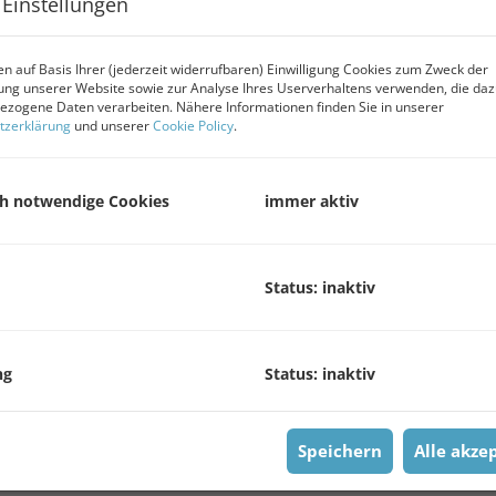
 Einstellungen
K
B
n auf Basis Ihrer (jederzeit widerrufbaren) Einwilligung Cookies zum Zweck der
H
ng unserer Website sowie zur Analyse Ihres Userverhaltens verwenden, die da
W
zogene Daten verarbeiten. Nähere Informationen finden Sie in unserer
tzerklärung
und unserer
Cookie Policy
.
R
S
L
ch notwendige Cookies
immer aktiv
m
P
V
Status: inaktiv
V
u
V
ng
Status: inaktiv
Helles und großzügiges Woh
G
G
Speichern
Alle akze
R
3