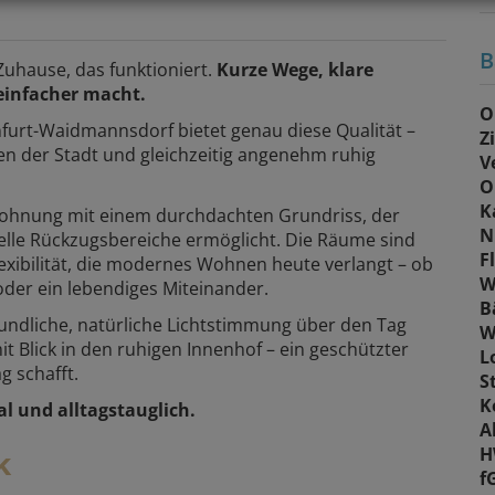
B
 Zuhause, das funktioniert.
Kurze Wege, klare
einfacher macht.
O
urt-Waidmannsdorf bietet genau diese Qualität –
Z
en der Stadt und gleichzeitig angenehm ruhig
V
O
K
ohnung mit einem durchdachten Grundriss, der
N
lle Rückzugsbereiche ermöglicht. Die Räume sind
F
Flexibilität, die modernes Wohnen heute verlangt – ob
W
der ein lebendiges Miteinander.
B
eundliche, natürliche Lichtstimmung über den Tag
W
it Blick in den ruhigen Innenhof – ein geschützter
L
g schafft.
S
K
l und alltagstauglich.
A
k
H
f