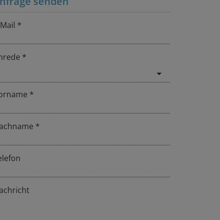
nfrage senden
-Mail
nrede
orname
achname
elefon
achricht