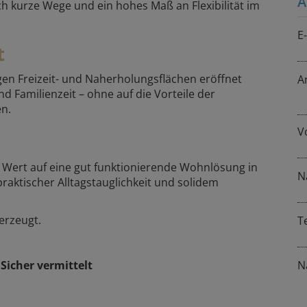
A
 kurze Wege und ein hohes Maß an Flexibilität im
E
t
n Freizeit- und Naherholungsflächen eröffnet
A
nd Familienzeit – ohne auf die Vorteile der
en.
V
e Wert auf eine gut funktionierende Wohnlösung in
N
praktischer Alltagstauglichkeit und solidem
erzeugt.
T
Sicher vermittelt
N