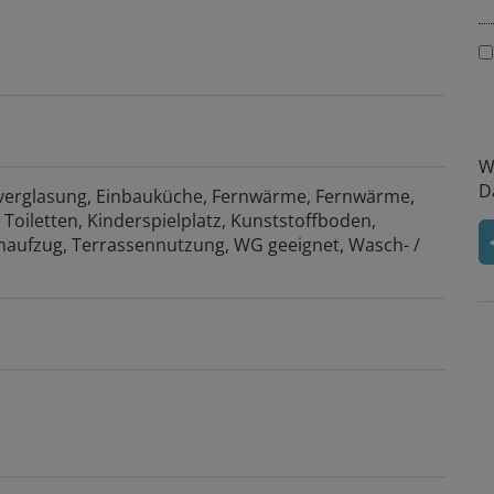
W
D
verglasung
Einbauküche
Fernwärme
Fernwärme
 Toiletten
Kinderspielplatz
Kunststoffboden
naufzug
Terrassennutzung
WG geeignet
Wasch- /