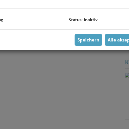
V
O
ng
Status: inaktiv
K
N
F
Speichern
Alle akze
G
K