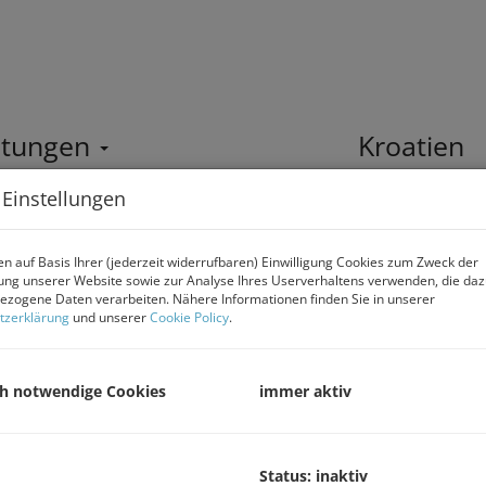
stungen
Home
Kroatien
 Einstellungen
läche in Moosburg – attraktive
n auf Basis Ihrer (jederzeit widerrufbaren) Einwilligung Cookies zum Zweck der
B
ng unserer Website sowie zur Analyse Ihres Userverhaltens verwenden, die da
zogene Daten verarbeiten. Nähere Informationen finden Sie in unserer
tzerklärung
und unserer
Cookie Policy
.
K
F
ch notwendige Cookies
immer aktiv
B
O
Status: inaktiv