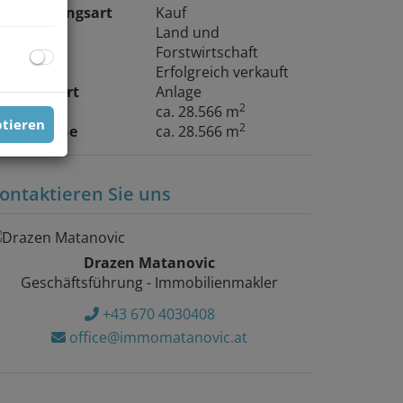
ermarktungsart
Kauf
bjektart
Land und
Forstwirtschaft
aufpreis
Erfolgreich verkauft
utzungsart
Anlage
2
läche
ca. 28.566 m
ptieren
2
rundfläche
ca. 28.566 m
ontaktieren Sie uns
Drazen Matanovic
Geschäftsführung - Immobilienmakler
+43 670 4030408
office@immomatanovic.at