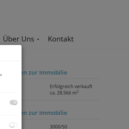
Über Uns
Kontakt
asisdaten zur Immobilie
zu
aufpreis
Erfolgreich verkauft
2
läche
ca. 28.566 m
asisdaten zur Immobilie
bjektnr.
3000/50